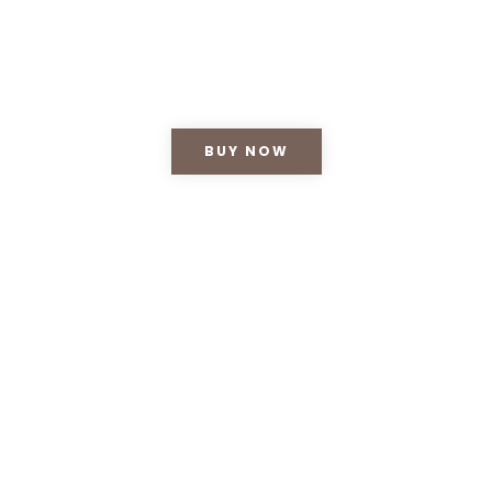
lor sit amet, consectetur adipiscing elit. Nunc orci nisl
e sollicitudin arcu. Phasellus porttitor dignissim nisl, vel
BUY NOW