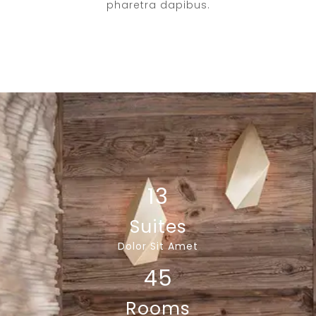
pharetra dapibus.
13
Suites
Dolor Sit Amet
45
Rooms