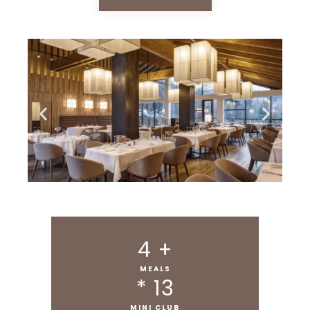
4
 +
MEALS
* 
13
MINI CLUB