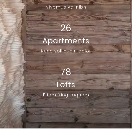
Vivamus vel nibh
26
Apartments
Nunc sollicudin dolor
78
Lofts
Etiam fringillaquam